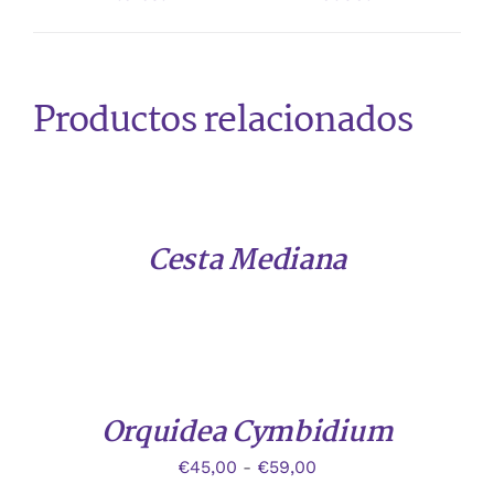
Productos relacionados
DETALLES
Cesta Mediana
ESTE
/
PRODUCTO
DETALLES
TIENE
Orquidea Cymbidium
MÚLTIPLES
VARIANTES.
Rango
€
45,00
-
€
59,00
LAS
OPCIONES