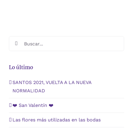
SE
precios:
PUEDEN
ELEGIR
desde
EN
€175,00
LA
PÁGINA
hasta
DE
€200,00
Buscar:
PRODUCTO
Lo último
SANTOS 2021, VUELTA A LA NUEVA
NORMALIDAD
❤️ San Valentín ❤️
Las flores más utilizadas en las bodas