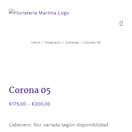
Saltar
al
contenido
Inicio
Funerario
Coronas
Corona 05
Corona 05
Rango
€
175,00
-
€
200,00
de
precios:
Cabecero: flor variada según disponibilidad
desde