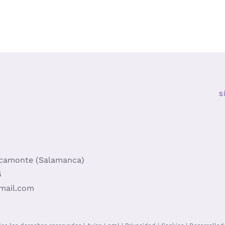
NES
OPCIONES
de
de
SE
precios:
prec
EN
PUEDEN
R
ELEGIR
desde
desd
EN
€175,00
€175
LA
A
PÁGINA
hasta
hast
DE
€200,00
€200
UCTO
PRODUCTO
S
acamonte (Salamanca)
6
gmail.com