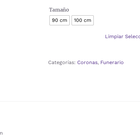
€200,00
Tamaño
90 cm
100 cm
Limpiar Selec
Categorías:
Coronas
,
Funerario
cm