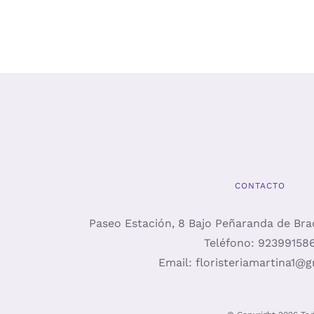
OPCIO
SE
PUED
ELEGI
EN
LA
PÁGIN
DE
PROD
CONTACTO
Paseo Estación, 8 Bajo Peñaranda de Br
Teléfono:
92399158
Email:
floristeriamartina1@