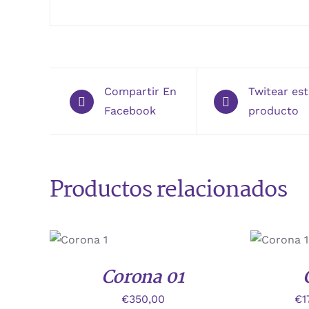
Compartir En
Twitear es
Facebook
producto
Productos relacionados
ESTE
/
/
PROD
DETALLES
DETALLE
TIENE
Corona 01
MÚLTI
VARIA
€
350,00
€
1
LAS