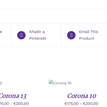
te
Añadir a
Email This
Pinterest
Product
ESTE
/
UCTO
PRODUCTO
S
DETALLES
TIENE
Corona 13
Corona 10
PLES
MÚLTIPLES
NTES.
VARIANTES.
Rango
Ran
75,00
-
€
200,00
€
175,00
-
€
200,00
LAS