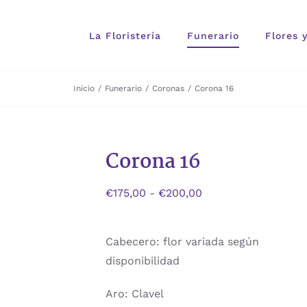
La Floristería
Funerario
Flores 
Inicio
Funerario
Coronas
Corona 16
Corona 16
Rango
€
175,00
-
€
200,00
de
precios:
Cabecero: flor variada según
desde
disponibilidad
€175,00
hasta
Aro: Clavel