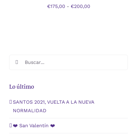
VARIANTES.
€200,00
Rango
€
175,00
-
€
200,00
LAS
OPCIONES
de
SE
precios:
PUEDEN
ELEGIR
desde
EN
€175,00
LA
PÁGINA
hasta
DE
€200,00
Buscar:
PRODUCTO
Lo último
SANTOS 2021, VUELTA A LA NUEVA
NORMALIDAD
❤️ San Valentín ❤️