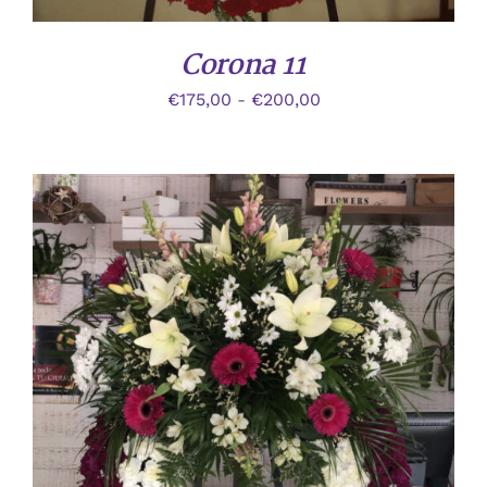
Corona 11
Rango
€
175,00
-
€
200,00
de
precios:
desde
€175,00
hasta
€200,00
ESTE
/
DETALLES
PRODUCTO